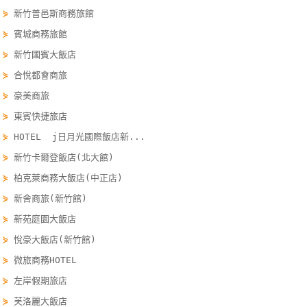
⋟
新竹普邑斯商務旅館
單
管
⋟
賓城商務旅館
理
⋟
新竹國賓大飯店
⋟
合悅都會商旅
會
⋟
豪美商旅
員
⋟
東賓快捷旅店
帳
⋟
HOTEL j日月光國際飯店新...
戶
⋟
新竹卡爾登飯店(北大館)
⋟
柏克萊商務大飯店(中正店)
客
⋟
新舍商旅(新竹館)
服
⋟
新苑庭園大飯店
聯
⋟
悅豪大飯店(新竹館)
絡
單
⋟
微旅商務HOTEL
⋟
左岸假期旅店
⋟
芙洛麗大飯店
Line