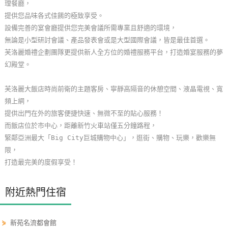
理餐廳，
玩
提供您品味各式佳餚的極致享受。
樂
設備完善的宴會廳提供您完美會議所需專業且舒適的環境，
地
無論是小型研討會議、產品發表會或是大型國際會議，皆是最佳首選。
圖
芙洛麗婚禮企劃團隊更提供新人全方位的婚禮服務平台，打造婚宴服務的夢
幻殿堂。
顧
客
芙洛麗大飯店時尚前衛的主題客房、寧靜高隔音的休憩空間、液晶電視、寬
服
頻上網，
務
提供出門在外的旅客便捷快速、無微不至的貼心服務！
而飯店位於市中心，距離新竹火車站僅五分鐘路程，
緊鄰亞洲最大「Big City巨城購物中心」，逛街、購物、玩樂，歡樂無
顧
限，
客
打造最完美的度假享受！
滿
意
附近熱門住宿
度
⋟
新苑名流都會館
訂