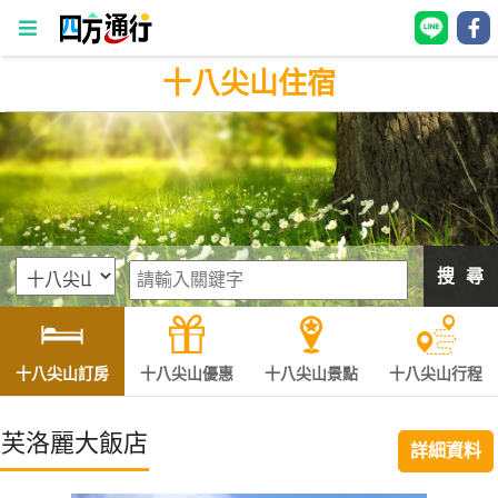
十八尖山住宿
四
方
通
行
訂
房
搜 尋
台
灣
訂
十八尖山訂房
十八尖山優惠
十八尖山景點
十八尖山行程
房
芙洛麗大飯店
詳細資料
直接跟飯店訂房
HOT