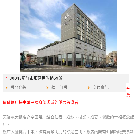
特
色
民
宿
全
球
租
車
⫯
30043新竹市東區民族路69號
．
⋟
房間介紹
⋟
線上訂房
⋟
交通資訊
本
網
房
紅
價僅適用持中華民國身份證或外僑居留證者
帶
你
芙洛麗大飯店為全國唯一結合住宿、婚紗、攝影、婚宴、餐飲的幸福概念飯
玩
店。
飯店大廳挑高十米，擁有寬敞明亮的舒適空間，飯店內設有七間精緻美食料